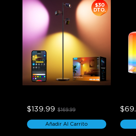
$30
DTO.
Lámpara de pie tipo árbol 
Lámpa
Govee
$139.99
$69
$169.99
Añadir Al Carrito