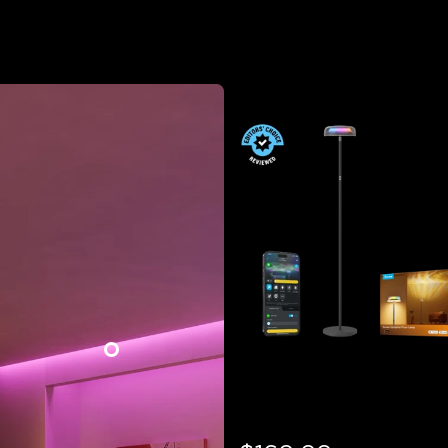
Lámpara de pie con luz 
ascendente Govee