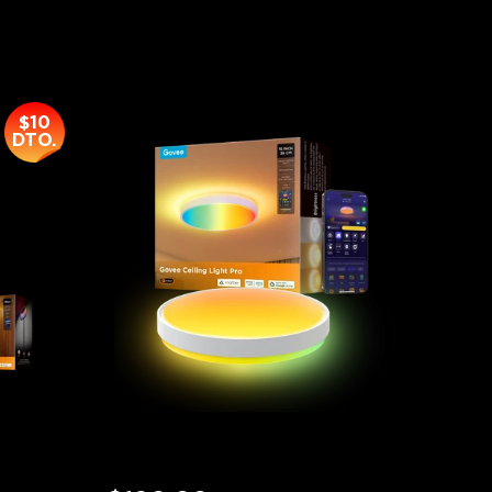
$10
DTO.
Govee 15-Inch RGBICWW 
Smart Ceiling Light Pro