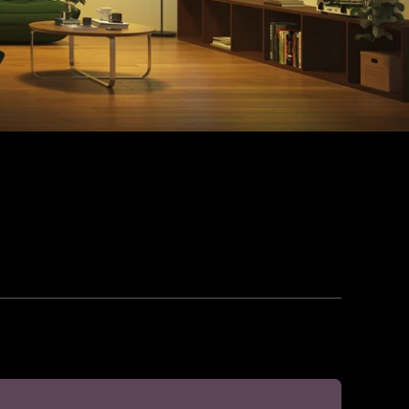
modernas luces LED de
re la iluminación