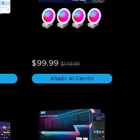
na 
Luces Empotradas Inteligentes 
 Govee
RGBWW de 6 Pulgadas Govee
$99.99
$149.99
Añadir Al Carrito