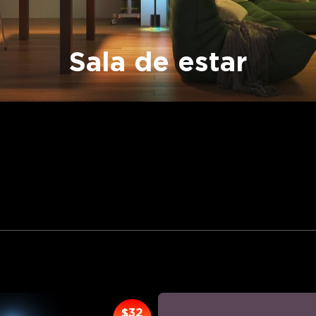
Sala de estar
on las luminarias para sala de estar de Govee. Desde 
edoras luces ambientales de pared y lámparas, encuent
perfecta para mejorar el ambiente de su sala de estar.
$32