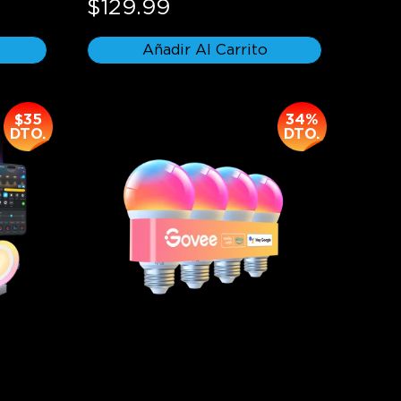
$129.99
Añadir Al Carrito
$35
34%
DTO.
DTO.
entes 
Bombillas LED Inteligentes A19 
s con 
Govee