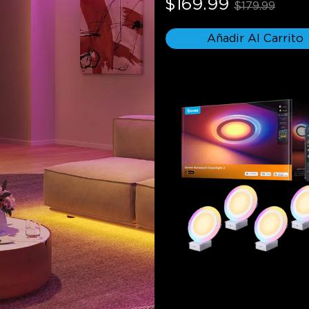
$169.99
$179.99
Añadir Al Carrito
Luces empotradas intelig
Pro Govee de 4/6 pulgada