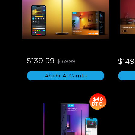
Lámpara de pie tipo árbol 
Govee 
Govee
$139.99
$149
$169.99
Añadir Al Carrito
$40
DTO.