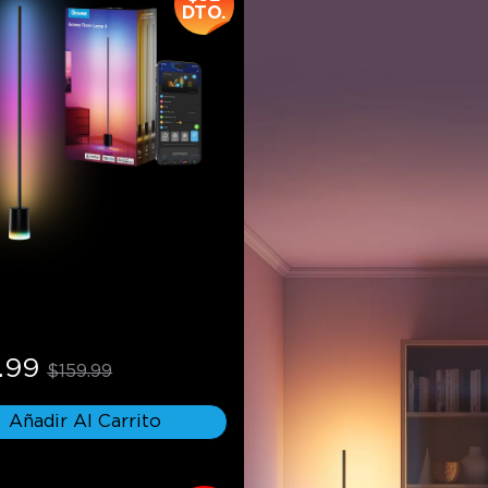
DTO.
 Floor Lamp 2
.99
$159.99
Añadir Al Carrito