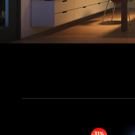
Ilumine su espacio c
techo hasta acog
31%