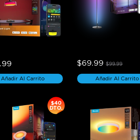
Pendant Light
Lámpara de Pie de Esqui
Inteligente RGBICW de
$69.99
.99
$99.99
Añadir Al Carrito
Añadir Al Carrito
$40
DTO.