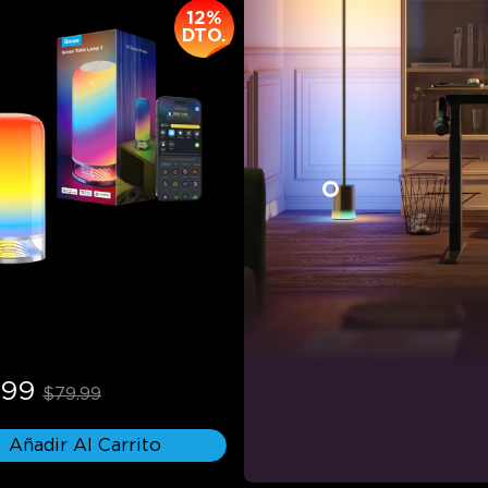
12%
DTO.
ra de Mesa Govee 2
.99
$79.99
Añadir Al Carrito