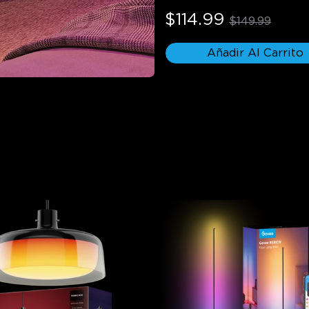
luz nocturna
$114.99
$149.99
Añadir Al Carrito
Más productos